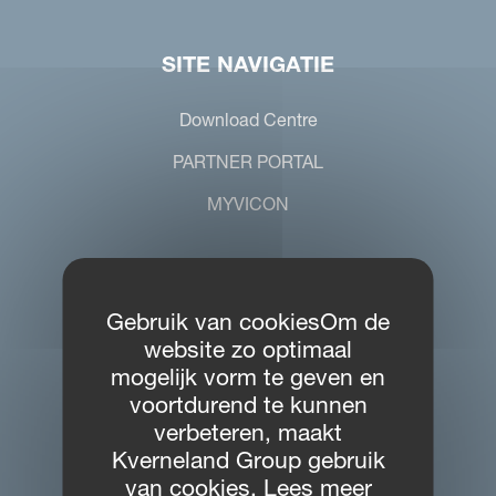
SITE NAVIGATIE
Download Centre
PARTNER PORTAL
MYVICON
CONTACT
Gebruik van cookiesOm de
website zo optimaal
Kverneland Group Benelux B.V.
mogelijk vorm te geven en
De Dommel 38-40
voortdurend te kunnen
8253 PL Dronten, Nederland
verbeteren, maakt
Tel: +31 321 387 100
Kverneland Group gebruik
van cookies. Lees meer
benelux.sales@kvernelandgroup.com