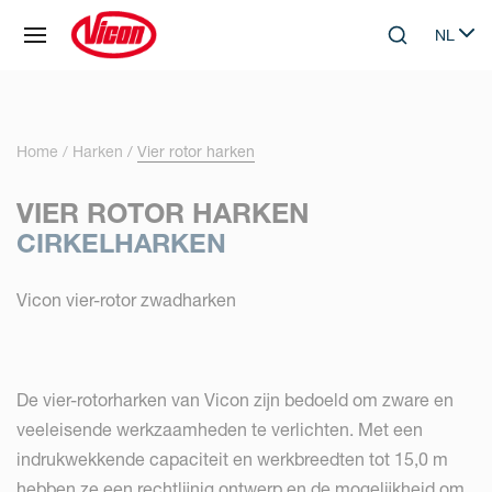
Cookies beheer paneel
NL
Skip to main content
Search
Select 
Home
Harken
Vier rotor harken
VIER ROTOR HARKEN
CIRKELHARKEN
Vicon vier-rotor zwadharken
De vier-rotorharken van Vicon zijn bedoeld om zware en
veeleisende werkzaamheden te verlichten. Met een
indrukwekkende capaciteit en werkbreedten tot 15,0 m
hebben ze een rechtlijnig ontwerp en de mogelijkheid om