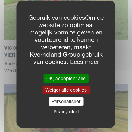
Gebruik van cookiesOm de
website zo optimaal
mogelijk vorm te geven en
voortdurend te kunnen
verbeteren, maakt
VICON ANDEX 1304 PRO PLUS
Kverneland Group gebruik
VIER ROTOR HARK
van cookies. Lees meer
Andex 1304 PRO is uitgerust met ISOBUS besturing.
Werkbreedtes van 10...
OK, accepteer alle
Weiger alle cookies
Personaliseer
Privacybeleid