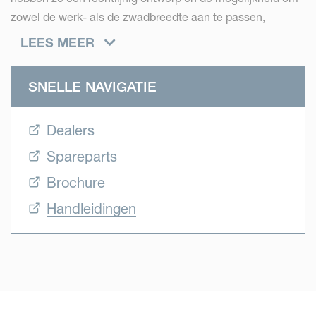
zowel de werk- als de zwadbreedte aan te passen,
waardoor het volledige proces van verzamelen en
LEES MEER
oprapen wordt gestimuleerd en wordt aangepast aan de
veranderende gewasintensiteit tijdens het seizoen. De
SNELLE NAVIGATIE
Vicon rotorharken zijn ontworpen om goed gevormde en
schone zwaden te produceren, wat wordt bereikt door
Dealers
precisie in elk onderdeel van de hark. Dit geeft u als klant
de perfecte rij om uw gewas te laten oogsten.
Spareparts
Brochure
Handleidingen