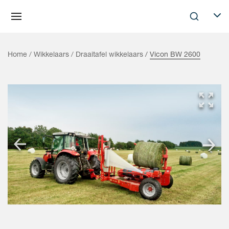
Skip to main content
Search
Selec
Home
Wikkelaars
Draaitafel wikkelaars
Vicon BW 2600