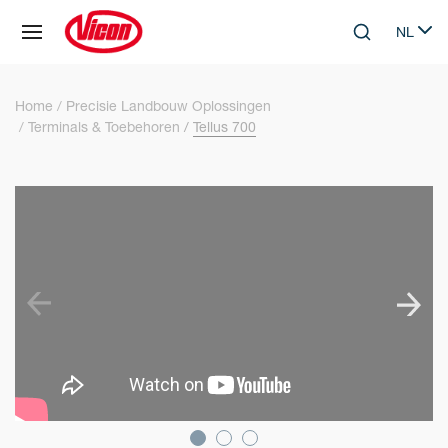
Cookies beheer paneel
NL
Skip to main content
Search
Select 
Home
Precisie Landbouw Oplossingen
Terminals & Toebehoren
Tellus 700
SKIP VIDEO