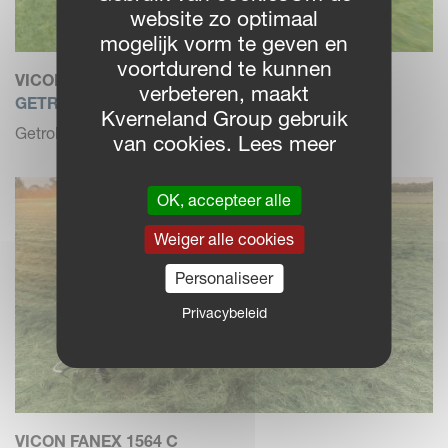
website zo optimaal
mogelijk vorm te geven en
voortdurend te kunnen
VICON FANEX 1344 C
verbeteren, maakt
GETROKKEN SCHUDDER
Kverneland Group gebruik
Getrokken schudder met transportonderstel
van cookies. Lees meer
OK, accepteer alle
Weiger alle cookies
Personaliseer
Privacybeleid
VICON FANEX 1564 C