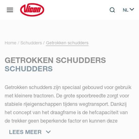
Cookies beheer paneel
NL
Skip to main content
Search
Select 
Home
Schudders
Getrokken schudders
GETROKKEN SCHUDDERS
SCHUDDERS
Getrokken schudders zijn speciaal gebouwd voor gebruik
met kleinere tractoren. De grote spoorbreedte zorgt voor
stabiele rijeigenschappen tijdens wegtransport. Dankzij
het concept van het draagframe is de hefcapaciteit van
de trekker geen beperkende factor en kunnen deze
schudders zelfs met kleinere trekkers worden gebruikt.
LEES MEER