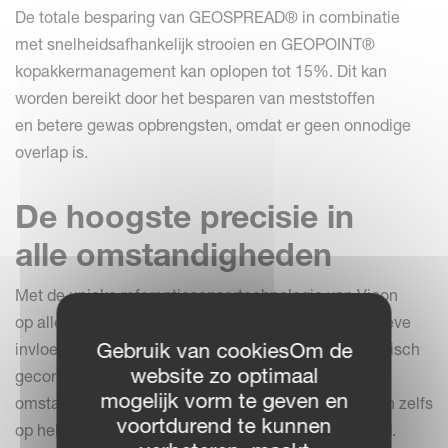
De totale besparing van GEOSPREAD® in combinatie
met snelheidsafhankelijk strooien en GEOPOINT®
kopakkermanagement kan oplopen tot 15%. Dit kan
worden bereikt door het besparen van meststoffen
en betere gewas opbrengsten, omdat er geen onnodige
overlap is.
De hoogste precisie in
alle omstandigheden
Met de unieke referentiesensortechnologie van Vicon
op alle GEOSPREAD®-modellen worden alle negatieve
Gebruik van cookiesOm de
invloeden van buitenaf op het strooipatroon automatisch
website zo optimaal
gecorrigeerd en gecorrigeerd, zodat onder alle
mogelijk vorm te geven en
omstandigheden, bijvoorbeeld hobbelige percelen en zelfs
voortdurend te kunnen
op hellingen de uiterste precisie wordt gegarandeerd.