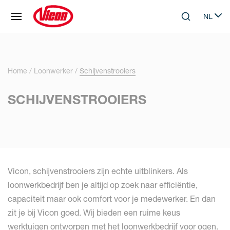
Cookies beheer paneel
NL
Skip to main content
Search
Select 
Home
Loonwerker
Schijvenstrooiers
SCHIJVENSTROOIERS
Vicon, schijvenstrooiers zijn echte uitblinkers. Als
loonwerkbedrijf ben je altijd op zoek naar efficiëntie,
capaciteit maar ook comfort voor je medewerker. En dan
zit je bij Vicon goed. Wij bieden een ruime keus
werktuigen ontworpen met het loonwerkbedrijf voor ogen.