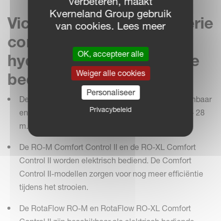
verbeteren, maakt
Kverneland Group gebruik
Vicon schijvenstrooier serie
van cookies. Lees meer
compleet: leverbaar met
OK, accepteer alle
hydraulisch of elektrische
Weiger alle cookies
bediening?
Personaliseer
De RO-C, RO-M en RO-XL zijn hydraulisch bedienbaar
Privacybeleid
en hebben een kuipinhoud van resp. 9-21 m., 10 - 28
m., en 12 -54 m.
De RO-M Comfort Control II en de RO-XL Comfort
Control II worden elektrisch bediend. De Comfort
Control II-modellen zorgen voor nog meer efficiëntie
tijdens het strooien.
De RotaFlow RO-M en RotaFlow RO-XL Comfort