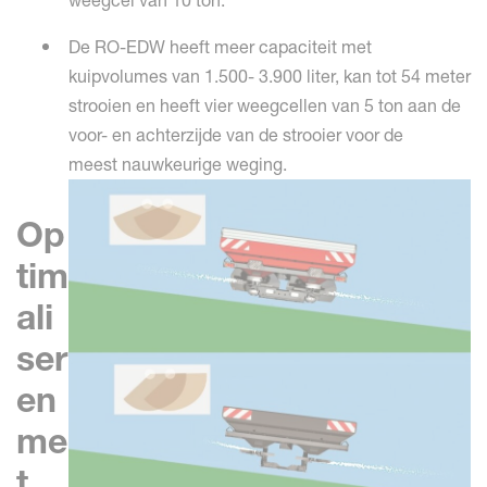
weegcel van 10 ton.
De RO-EDW heeft meer capaciteit met
kuipvolumes van 1.500- 3.900 liter, kan tot 54 meter
strooien en heeft vier weegcellen van 5 ton aan de
voor- en achterzijde van de strooier voor de
meest nauwkeurige weging.
Op
tim
ali
ser
en
me
t