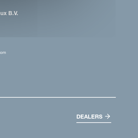
ux B.V.
com
DEALERS