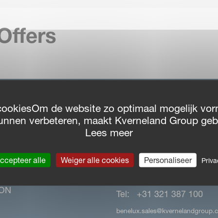
Offers
cookiesOm de website zo optimaal mogelijk vor
unnen verbeteren, maakt Kverneland Group geb
NAVIGATIE
CONTACT
Lees meer
Kverneland Group Benel
ad Centre
ccepteer alle
Weiger alle cookies
Personaliseer
Priva
De Dommel 38-40
ER PORTAL
8253 PL Dronten, Nederl
ON
Tel: +31 321 387 100
benelux.sales@kvernelandgroup.