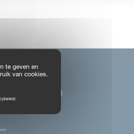
m te geven en
ruik van cookies.
VOLG ONS
ux B.V.
cybeleid
and
com