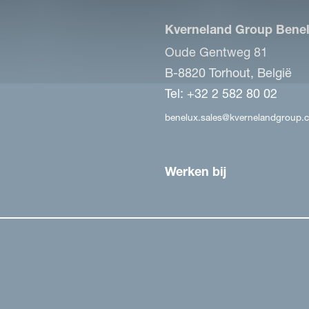
Kverneland Group Benel
Oude Gentweg 81
B-8820 Torhout, België
Tel: +32 2 582 80 02
benelux.sales@kvernelandgroup.
Werken bij