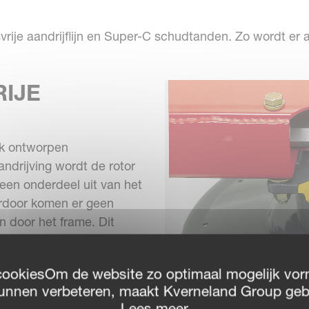
je aandrijflijn en Super-C schudtanden. Zo wordt er a
IJE
ek ontworpen
andrijving wordt de rotor
een onderdeel uit van het
erdoor komen er geen
 door het frame. Dit
 een vernieuwd
cookiesOm de website zo optimaal mogelijk vor
 één lasnaad - voor
unnen verbeteren, maakt Kverneland Group geb
Lees meer
innenzijde van het frame