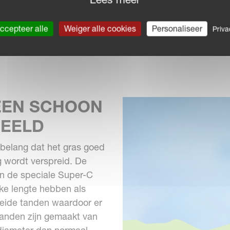
oor de Fanex schudders
n.
ccepteer alle
Weiger alle cookies
Personaliseer
Priva
De onderhoudsvrije tandw
oliebad
EEN SCHOON
BEELD
 belang dat het gras goed
g wordt verspreid. De
n de speciale Super-C
jke lengte hebben als
 beide tanden waardoor er
tanden zijn gemaakt van