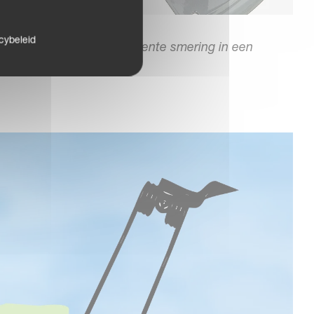
cybeleid
ielkast heeft een permanente smering in een