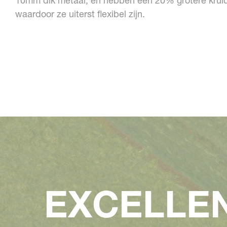
10mm dik metaal, en hebben een 20% grotere krul
waardoor ze uiterst flexibel zijn.
EXCELLE