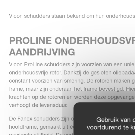
Vicon schudders staan bekend om hun onderhoudsvri
PROLINE ONDERHOUDSVR
AANDRIJVING
Vicon ProLine schudders zijn voorzien van een uni
onderhoudsvrije rotor. Dankzij de gesloten oliebada
constant voorzien van smering. De rotoren maken g
frame, maar zijn onderaan het frame bevestigd. Hi
krachten op de rotoren en worden deze opgevangen
verhoogt de levensduur.
De Fanex schudders zijn opgebouwd met als basis
Gebruik van 
hoofdframe, gemaakt uit één stuk staal met slechts
voortdurend te k
maximale stijfheid. De verbindingsstukken aan de b