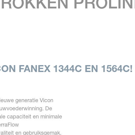
TROKKEN PROLI
ON FANEX 1344C EN 1564C!
nieuwe generatie Vicon
 ruwvoederwinning. De
e capaciteit en minimale
erraFlow
liteit en gebruiksgemak.