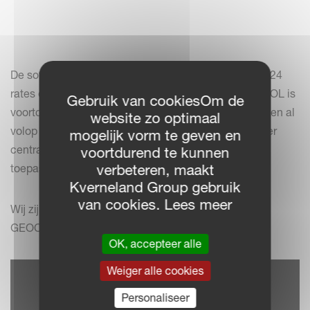
De software ondersteunt momenteel 110 secties en 24
rates en daar blijft het niet bij! IsoMatch GEOCONTROL is
Gebruik van cookiesOm de
voortdurend in ontwikkeling en nieuwe functies worden al
website zo optimaal
volop getest. Tijdens deze testen staat de landbouwer
mogelijk vorm te geven en
centraal om eenvoudige, slimme en efficiënte
voortdurend te kunnen
verbeteren, maakt
toepassingen te kunnen blijven ontwikkelen.
Kverneland Group gebruik
van cookies. Lees meer
Wij zijn klaar voor de toekomst met IsoMatch
GEOCONTROL!
OK, accepteer alle
Weiger alle cookies
Personaliseer