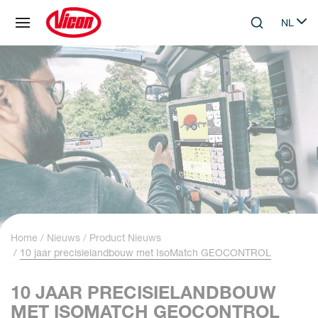
Cookies beheer paneel
NL
Skip to main content
Search
Select 
Home
Nieuws
Product Nieuws
10 jaar precisielandbouw met IsoMatch GEOCONTROL
10 JAAR PRECISIELANDBOUW
MET ISOMATCH GEOCONTROL