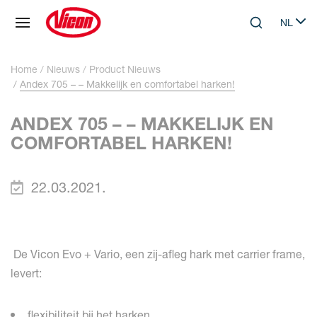
Cookies beheer paneel
NL
Skip to main content
Search
Select 
Home
Nieuws
Product Nieuws
Andex 705 – – Makkelijk en comfortabel harken!
ANDEX 705 – – MAKKELIJK EN
COMFORTABEL HARKEN!
22.03.2021.
De Vicon Evo + Vario, een zij-afleg hark met carrier frame,
levert:
flexibiliteit bij het harken