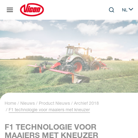
Cookies beheer paneel
NL
Skip to main content
Search
Select 
Home
Nieuws
Product Nieuws
Archief 2018
F1 technologie voor maaiers met kneuzer
F1 TECHNOLOGIE VOOR
MAAIERS MET KNEUZER