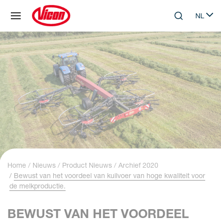
Cookies beheer paneel
NL
Skip to main content
Search
Select 
Home
Nieuws
Product Nieuws
Archief 2020
Bewust van het voordeel van kuilvoer van hoge kwaliteit voor
de melkproductie.
BEWUST VAN HET VOORDEEL