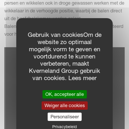
persen en wikkelen ook in droge gewassen werken met de
wikkelaar in de verhoogde positie, waarbij de balen direct
uit de hoofdbalskamer worden gelost.
Balen in de hoofdkamer kunnen ook worden geselecteerd
Gebruik van cookiesOm de
voor het persen van zeer droge gewassen zoals stro.
website zo optimaal
mogelijk vorm te geven en
voortdurend te kunnen
verbeteren, maakt
Kverneland Group gebruik
van cookies. Lees meer
OK, accepteer alle
Weiger alle cookies
Personaliseer
Privacybeleid