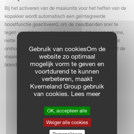
Bij het activeren van de maaiunits voor het heffen van de
kopakker wordt automatisch een geïntegreerde
boostfunctie geactiveerd, om de zwadbanden snel te
legen voordat ze worden geheven, zodat er een schone,
nette kopakker overblijft. Als de zwadbanden eenmaal
Gebruik van cookiesOm de
omhoog zijn gebracht, stoppen ze automatisch totdat de
website zo optimaal
maaiers weer omlaag zijn gebracht, waardoor het
mogelijk vorm te geven en
brandstofverbruik tot een minimum wordt beperkt.
voortdurend te kunnen
verbeteren, maakt
Kverneland Group gebruik
van cookies. Lees meer
OK, accepteer alle
Weiger alle cookies