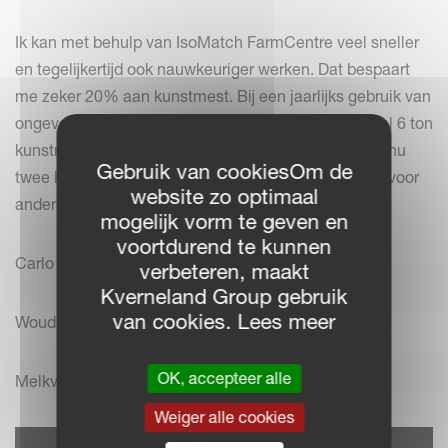
Ik kan met behulp van IsoMatch FarmCentre veel sneller
en tegelijkertijd ook nauwkeuriger werken. Dat bespaart
me zeker 20% aan kunstmest. Bij een jaarlijks gebruik van
ongeveer 30 ton aan kunstmest hebben we nu dus al 6 ton
kunstmest bespaard. Wat tijd betreft, denk ik dat we nu
Gebruik van cookiesOm de
twee keer zo snel werken, waardoor ik meer tijd heb voor
website zo optimaal
andere dingen."
mogelijk vorm te geven en
voortdurend te kunnen
Carlo van de Lagemaat
verbeteren, maakt
Kverneland Group gebruik
van cookies. Lees meer
Woudenberg - Nederland
OK, accepteer alle
Melkveehouder, 90 hectare
Weiger alle cookies