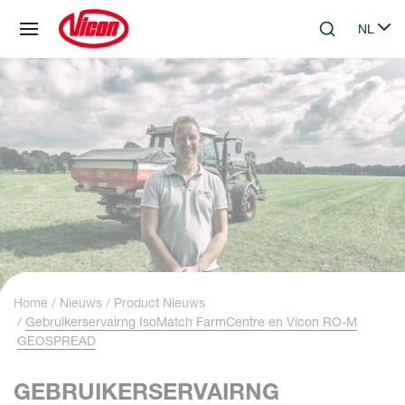
Cookies beheer paneel
NL
Skip to main content
Search
Select 
Home
Nieuws
Product Nieuws
Gebruikerservairng IsoMatch FarmCentre en Vicon RO-M
GEOSPREAD
GEBRUIKERSERVAIRNG