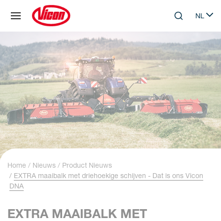
Cookies beheer paneel
NL
Skip to main content
Search
Select 
Home
Nieuws
Product Nieuws
EXTRA maaibalk met driehoekige schijven - Dat is ons Vicon
DNA
EXTRA MAAIBALK MET