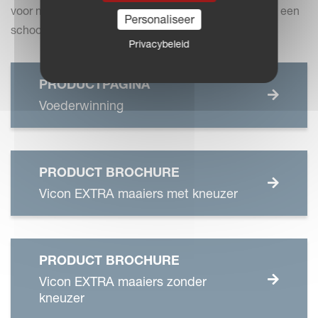
voor meer snedes, een uitstekende maaiprestatie en een
Personaliseer
schoon gemaaide stoppel.
Privacybeleid
PRODUCTPAGINA
Voederwinning
PRODUCT BROCHURE
Vicon EXTRA maaiers met kneuzer
PRODUCT BROCHURE
Vicon EXTRA maaiers zonder
kneuzer