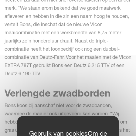
merk. “We staan erom bekend dat we goed maaiwerk
afleveren en hebben in die zin een naam hoog te houden,
vertelt Bons, die inschat dat de nieuwe Vicon
maaicombinatie met een werkbreedte van 8,75 meter
jaarlijks zo’n honderd uur draait. Naast de triple-
combinatie heeft het loonbedrijf ook nog een dubbel-
combinatie van Deutz-Fahr. Voor het maaien met de Vicon
EXTRA 787T gebruikt Bons een Deutz 6.215 TTV of een
Deutz 6.190 TTV.
Verlengde zwadborden
Bons koos bij aanschaf niet voor de zwadbanden,
waarmee de maaier ook uitgevoerd kan worden. “Wij
hebben nu gekozen voor iets verlengde zwadborden, om
gras uit de slootkant wat naar binnen te gooien tijdens het
Gebruik van cookiesOm de