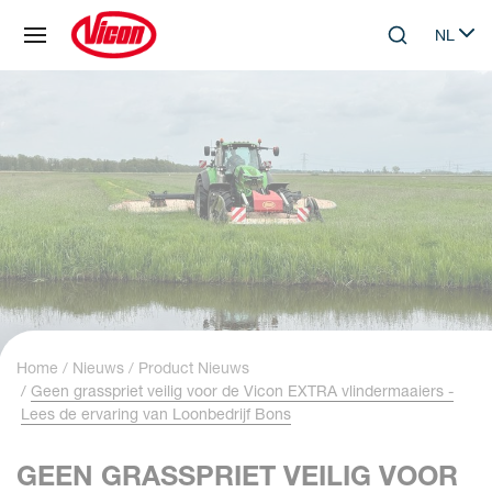
Cookies beheer paneel
NL
Skip to main content
Search
Select 
Home
Nieuws
Product Nieuws
Geen grasspriet veilig voor de Vicon EXTRA vlindermaaiers -
Lees de ervaring van Loonbedrijf Bons
GEEN GRASSPRIET VEILIG VOOR