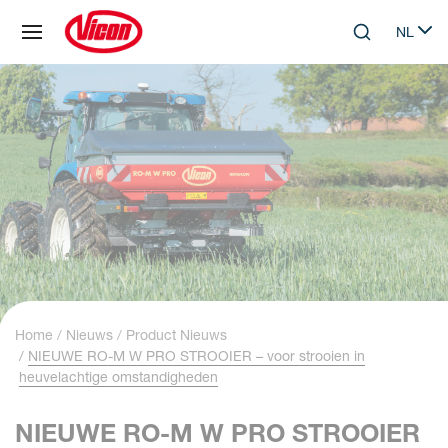
Cookies beheer paneel
NL
Skip to main content
Search
Select 
Home
Nieuws
Product Nieuws
NIEUWE RO-M W PRO STROOIER – voor strooien in
heuvelachtige omstandigheden
NIEUWE RO-M W PRO STROOIER