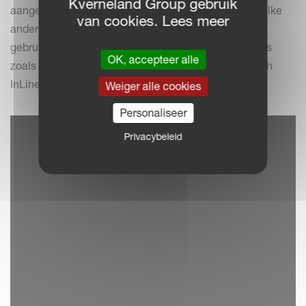
Kverneland Group gebruik
aangesloten op de IsoMatch Tellus GO+ en PRO of elke
van cookies. Lees meer
andere AEF-gecertificeerde (trekker)terminal. Het
gebruiksgemak kan worden vergroot met accessoires
OK, accepteer alle
zoals de IsoMatch Grip, IsoMatch Global en IsoMatch
InLine.
Weiger alle cookies
Personaliseer
Privacybeleid