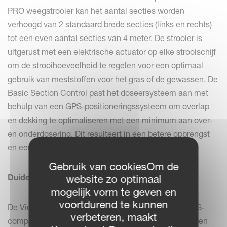
PRO weegstrooier kan het aantal secties worden
verhoogd van 2 standaard brede secties (links en rechts)
tot een even aantal secties van 4 meter. De strooier is
uitgerust met een elektrische actuator op elke strooischijf
om de strooihoeveelheid te regelen voor een optimaal
gebruik van meststoffen voor het gras of de gewassen. De
Basic Section Control past het doseersysteem aan met
behulp van een GPS-positioneringssysteem om overlap
en dekking te optimaliseren met een minimum aan over-
en onderdosering. Dit resulteert in een betere opbrengst
en een verlaging van de kosten.
Gebruik van cookiesOm de
Duidelijke voordelen
website zo optimaal
mogelijk vorm te geven en
voortdurend te kunnen
De Vicon RO-M W PRO is standaard volledig ISOBUS-
verbeteren, maakt
compatibel, wat betekent dat hij eenvoudig kan worden