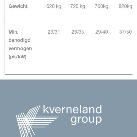
Gewicht
620 kg
725 kg
760kg
820kg
Min.
23/31
26/35
29/40
37/50
benodigd
vermogen
(pk/kW)