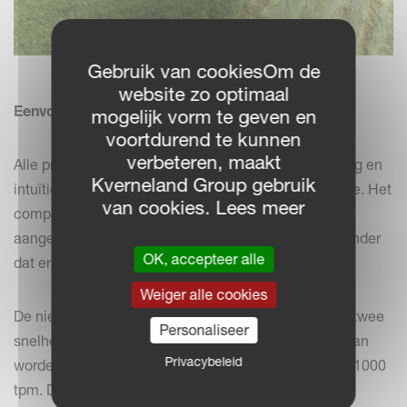
Gebruik van cookiesOm de
website zo optimaal
Eenvoudige bediening, eenvoudig in gebruik
mogelijk vorm te geven en
voortdurend te kunnen
verbeteren, maakt
Alle prestatieverbeterende afstellingen zijn eenvoudig en
Kverneland Group gebruik
intuïtief uit te voeren op de nieuwe EXTRA 300F-serie. Het
van cookies. Lees meer
compacte ontwerp kan nu eenvoudig worden
aangekoppeld aan de hefinrichting van de tractor zonder
OK, accepteer alle
dat er een extra accordbok nodig is.
Weiger alle cookies
De nieuwe serie is uitgerust met een aandrijflijn met twee
Personaliseer
snelheden, waarbij het aftakastoerental eenvoudig kan
Privacybeleid
worden aangepast vanaf de standaardinstelling van 1000
tpm. Door de aandrijfpoelies te verwisselen, kan het