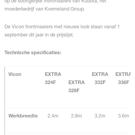
op de soortgelijke frontmaaiers van Kubota, het
moederbedrijf van Kverneland Group.
De Vicon frontmaaiers met nieuwe look staan vanaf 1
september dit jaar in de prijslijst.
Technische specificaties:
Vicon
EXTRA
EXTRA
EXTRA
324F
EXTRA
332F
336F
328F
Werkbreedte
2.4m
2.8m
3.2m
3.6m