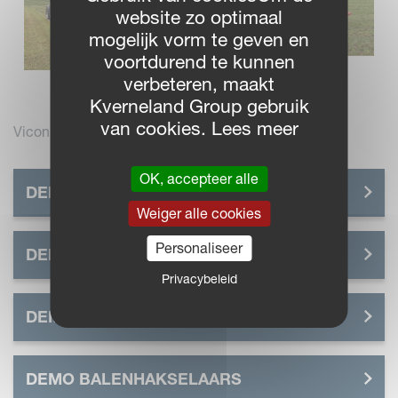
website zo optimaal
mogelijk vorm te geven en
voortdurend te kunnen
verbeteren, maakt
Kverneland Group gebruik
van cookies. Lees meer
Vicon persen en wikkelaars
OK, accepteer alle
DEMO SCHIJVENMAAIERS
Weiger alle cookies
Personaliseer
DEMO SCHUDDERS EN HARKEN
Privacybeleid
DEMO PERSEN EN WIKKELAARS
DEMO BALENHAKSELAARS