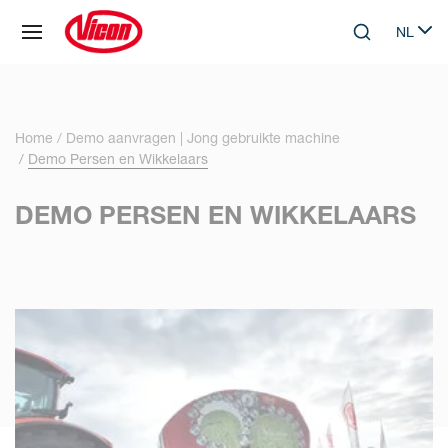
Cookies beheer paneel
NL
Skip to main content
Search
Select 
Home
Demo aanvragen | Jong gebruikte machine
Demo Persen en Wikkelaars
DEMO PERSEN EN WIKKELAARS