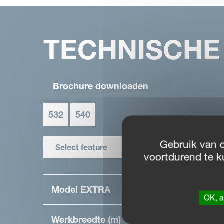
TECHNISCHE 
Brochure downloaden
532
540
Gebruik van 
Select feature
voortdurend te k
Model EXTRA
OK, a
Werkbreedte (m)