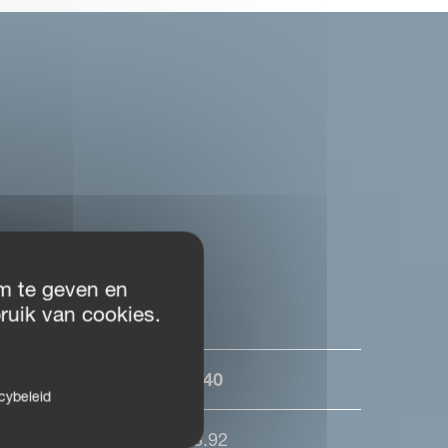
m te geven en
ruik van cookies.
532
540
cybeleid
3.18
3.92