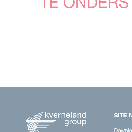
TE ONDERS
SITE 
Downlo