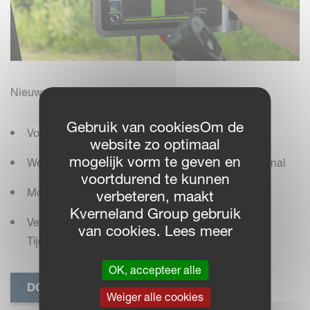
Nieuwe functies met ISOBUS:
Gebruik van cookiesOm de
Vouwen en ontvouwen met één druk op de knop
website zo optimaal
mogelijk vorm te geven en
Werkbreedte kan worden geregeld vanaf de terminal
voortdurend te kunnen
Mogelijkheid om de zwadbreedte te sparen
verbeteren, maakt
Kverneland Group gebruik
Verschillende kopakker vertragingsfuncties:
van cookies. Lees meer
Tijd/Afstand / Handmatige vertraging
OK, accepteer alle
DOWNLOAD BROCHURE
Weiger alle cookies