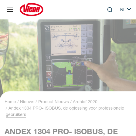
Cookies beheer paneel
NL
Skip to main content
Search
Select 
Home
Nieuws
Product Nieuws
Archief 2020
Andex 1304 PRO- ISOBUS, de oplossing voor professionele
gebruikers
ANDEX 1304 PRO- ISOBUS, DE