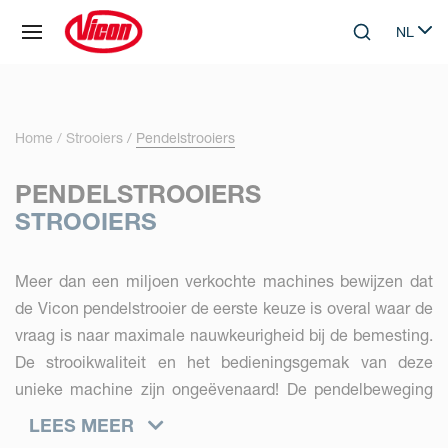
Cookies beheer paneel
NL
Skip to main content
Search
Select 
Home
Strooiers
Pendelstrooiers
PENDELSTROOIERS
STROOIERS
Meer dan een miljoen verkochte machines bewijzen dat
de Vicon pendelstrooier de eerste keuze is overal waar de
vraag is naar maximale nauwkeurigheid bij de bemesting.
De strooikwaliteit en het bedieningsgemak van deze
unieke machine zijn ongeëvenaard! De pendelbeweging
van de strooipijp zorgt ervoor dat de strooihoeveelheid
LEES MEER
altijd aan beide zijden gelijk is. Dit resulteert in een