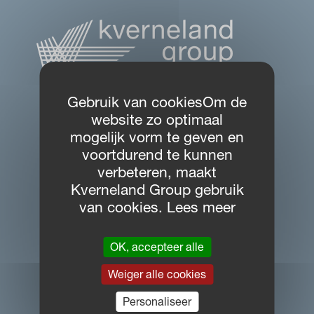
Gebruik van cookiesOm de
website zo optimaal
mogelijk vorm te geven en
SITE NAVIGATIE
voortdurend te kunnen
verbeteren, maakt
Download Centre
Kverneland Group gebruik
van cookies. Lees meer
PARTNER PORTAL
MYVICON
OK, accepteer alle
Weiger alle cookies
CONTACT
Personaliseer