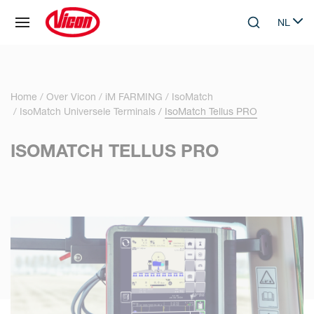
Cookies beheer paneel
NL
Skip to main content
Search
Select 
Home
Over Vicon
iM FARMING
IsoMatch
IsoMatch Universele Terminals
IsoMatch Tellus PRO
ISOMATCH TELLUS PRO