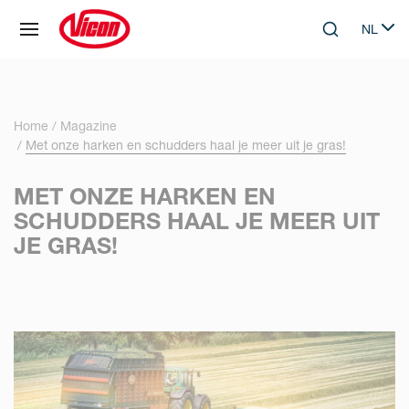
Cookies beheer paneel
NL
Skip to main content
Search
Select 
Home
Magazine
Met onze harken en schudders haal je meer uit je gras!
MET ONZE HARKEN EN
SCHUDDERS HAAL JE MEER UIT
JE GRAS!