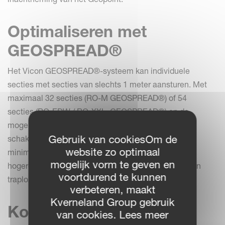
Optimaliseren met
GEOSPREAD®
Het Vicon GEOSPREAD®-systeem kan individuele
secties met secties van slechts 1 meter aansturen. Met
maximaal 32 secties (RO-M GEOSPREAD®) of 54
secties (RO-EDW / RO-XXL GEOSPREAD®) en de
mogelijkheid om secties over het midden te
Gebruik van cookiesOm de
schakelen, wordt onnodige overlap tot een absoluut
website zo optimaal
minimum beperkt. In combinatie met een
mogelijk vorm te geven en
hogere rijsnelheid biedt de 1 meter sectieregeling een
voortdurend te kunnen
traploze instelling van het strooibeeld.
verbeteren, maakt
Kverneland Group gebruik
Kostenbesparing
van cookies. Lees meer