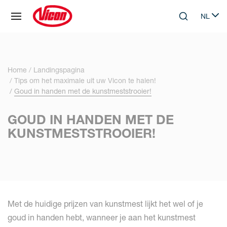
Cookies beheer paneel
NL
Skip to main content
Search
Select 
Home
Landingspagina
Tips om het maximale uit uw Vicon te halen!
Goud in handen met de kunstmeststrooier!
GOUD IN HANDEN MET DE
KUNSTMESTSTROOIER!
Met de huidige prijzen van kunstmest lijkt het wel of je
goud in handen hebt, wanneer je aan het kunstmest